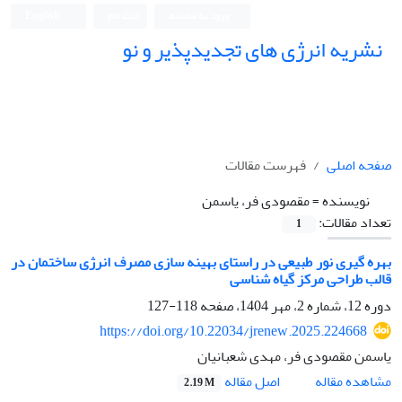
ورود به سامانه
ثبت نام
English
نشریه انرژی های تجدیدپذیر و نو
صفحه اصلی
فهرست مقالات
نویسنده =
مقصودی فر، یاسمن
تعداد مقالات:
1
بهره گیری نور طبیعی در راستای بهینه سازی مصرف انرژی ساختمان در
قالب طراحی مرکز گیاه شناسی
دوره 12، شماره 2، مهر 1404، صفحه
118-127
https://doi.org/10.22034/jrenew.2025.224668
یاسمن مقصودی فر، مهدی شعبانیان
اصل مقاله
مشاهده مقاله
2.19 M