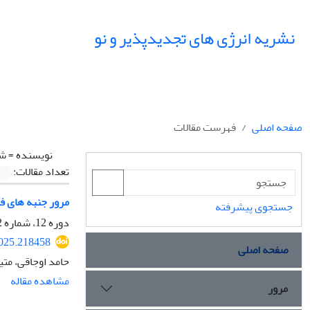
نشریه انرژی های تجدیدپذیر و نو
صفحه اصلی
فهرست مقالات
نویسنده =
شا
تعداد مقالات:
مرور جنبه های فن
جستجوی پیشرفته
دوره 12، شماره 2، مهر 1404، صفحه
2025.218458
صفحه اصلی
حامد اوجاقی، مت
مشاهده مقاله
مرور