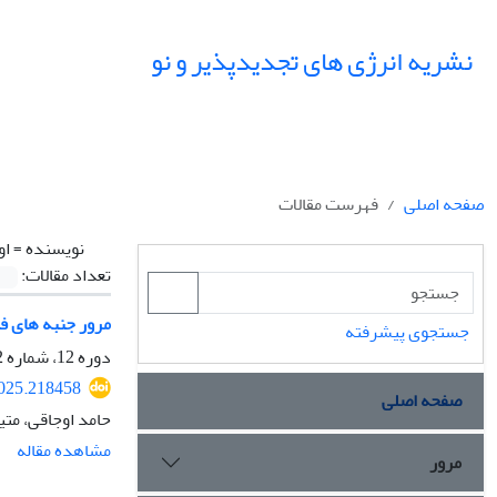
نشریه انرژی های تجدیدپذیر و نو
صفحه اصلی
فهرست مقالات
نویسنده =
او
تعداد مقالات:
مرور جنبه های فن
جستجوی پیشرفته
دوره 12، شماره 2، مهر 1404، صفحه
2025.218458
صفحه اصلی
حامد اوجاقی، مت
مشاهده مقاله
مرور