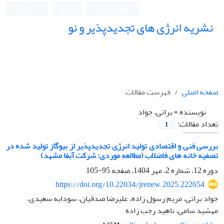
ورود به سامانه
ثبت نام
English
نشریه انرژی های تجدیدپذیر و نو
صفحه اصلی
فهرست مقالات
نویسنده =
براتی، جواد
تعداد مقالات:
1
بررسی فنی و اقتصادی تولید انرژی تجدیدپذیر از بیوگاز تولید شده در
تصفیه خانه های فاضلاب (مطالعه موردی: شرکت آبفا مشهد)
دوره 12، شماره 2، مهر 1404، صفحه
95-105
https://doi.org/10.22034/jrenew.2025.222654
جواد براتی، مریم رسول زاده، علیرضا صدقیان، سودابه سعیدی،
مهشید سامی، ناهید رجب زاده