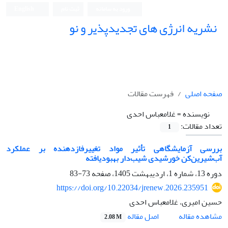
ورود به سامانه
ثبت نام
English
نشریه انرژی های تجدیدپذیر و نو
صفحه اصلی
فهرست مقالات
نویسنده =
غلامعباس احدی
تعداد مقالات:
1
بررسی آزمایشگاهی تأثیر مواد تغییرفازدهنده بر عملکرد
آب‌شیرین‌کن خورشیدی شیب‌دار بهبودیافته
دوره 13، شماره 1، اردیبهشت 1405، صفحه
73-83
https://doi.org/10.22034/jrenew.2026.235951
حسین امیری، غلامعباس احدی
اصل مقاله
مشاهده مقاله
2.08 M