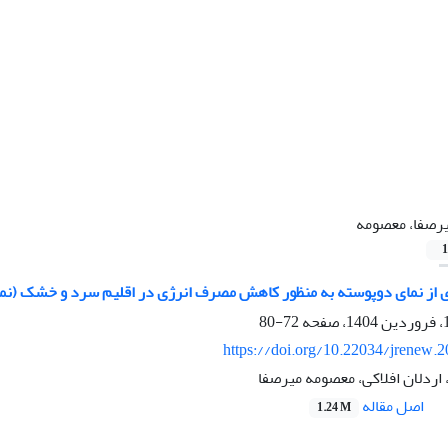
رصفا، معصومه
1
ری از نمای دوپوسته به منظور کاهش مصرف انرژی در اقلیم سرد و خشک (نم
72-80
https://doi.org/10.22034/jrenew.
، اردلان افلاکی، معصومه میرصفا
اصل مقاله
1.24 M