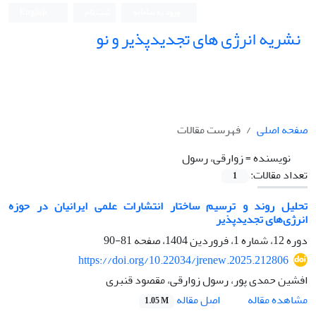
ورود به سامانه
ثبت نام
English
نشریه انرژی های تجدیدپذیر و نو
صفحه اصلی
فهرست مقالات
نویسنده =
زوارقی، رسول
تعداد مقالات:
1
تحلیل روند و ترسیم ساختار انتشارات علمی ایرانیان در حوزه
انرژی‌های تجدیدپذیر
دوره 12، شماره 1، فروردین 1404، صفحه
81-90
https://doi.org/10.22034/jrenew.2025.212806
افشین حمدی پور، رسول زوارقی، مقصود قنبری
اصل مقاله
مشاهده مقاله
1.05 M