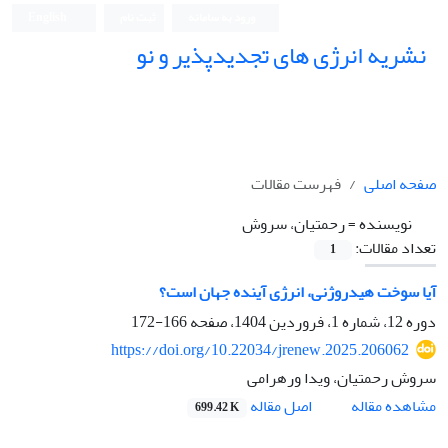
ورود به سامانه
ثبت نام
English
نشریه انرژی های تجدیدپذیر و نو
صفحه اصلی
فهرست مقالات
نویسنده =
رحمتیان، سروش
تعداد مقالات:
1
آیا سوخت هیدروژنی، انرژی آینده جهان است؟
دوره 12، شماره 1، فروردین 1404، صفحه
166-172
https://doi.org/10.22034/jrenew.2025.206062
سروش رحمتیان، ویدا ورهرامی
اصل مقاله
مشاهده مقاله
699.42 K