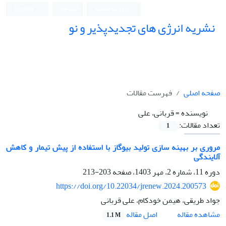
ورود به سامانه
ثبت نام
English
نشریه انرژی های تجدیدپذیر و نو
صفحه اصلی
فهرست مقالات
نویسنده =
قربانی، علی
تعداد مقالات:
1
مروری بر بهینه سازی تولید بیوگاز با استفاده از پیش تیمار و کاهش
آلایندگی
دوره 11، شماره 2، مهر 1403، صفحه
203-213
https://doi.org/10.22034/jrenew.2024.200573
جواد طریقی، هیمن خودکام، علی قربانی
اصل مقاله
مشاهده مقاله
1.1 M