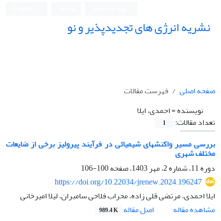
ورود به سامانه
ثبت نام
English
نشریه انرژی های تجدیدپذیر و نو
صفحه اصلی
فهرست مقالات
نویسنده =
احمدی، ایلا
تعداد مقالات:
1
بررسی مسیر واکنشهای شیمیائی در فرآیند پیرولیز برخی از ضایعات
مختلف شهری
دوره 11، شماره 2، مهر 1403، صفحه
100-106
https://doi.org/10.22034/jrenew.2024.196247
ایلا احمدی، مرتضی قلی زاده، محراب فلاحی سامبران، لیلا امیرخانی
اصل مقاله
مشاهده مقاله
989.4 K