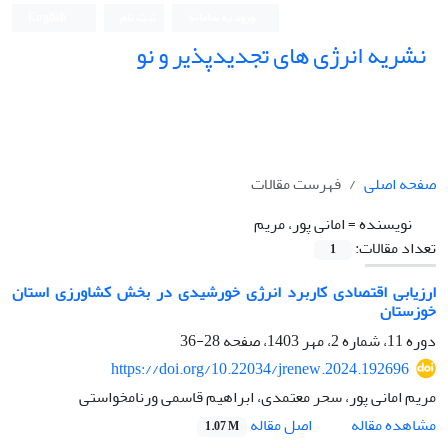
ورود به سامانه
ثبت نام
English
نشریه انرژی های تجدیدپذیر و نو
صفحه اصلی
فهرست مقالات
نویسنده =
امانی پور، مریم
تعداد مقالات:
1
ارزیابی اقتصادی کاربرد انرژی خورشیدی در بخش کشاورزی استان
خوزستان
دوره 11، شماره 2، مهر 1403، صفحه
28-36
https://doi.org/10.22034/jrenew.2024.192696
مریم امانی پور، سحر معتمدی، ابراهیم قاسمی ورنامخواستی
اصل مقاله
مشاهده مقاله
1.07 M