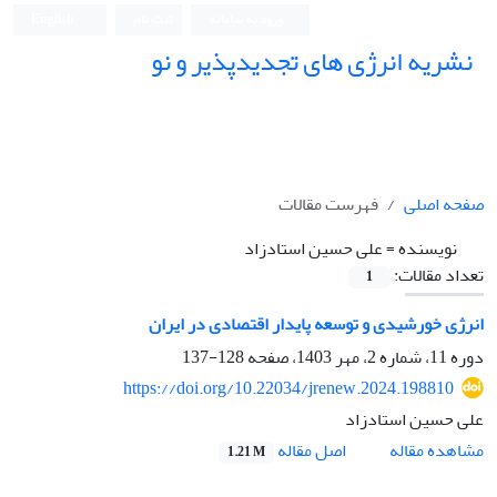
ورود به سامانه
ثبت نام
English
نشریه انرژی های تجدیدپذیر و نو
صفحه اصلی
فهرست مقالات
نویسنده =
علی حسین استادزاد
تعداد مقالات:
1
انرژی خورشیدی و توسعه پایدار اقتصادی در ایران
دوره 11، شماره 2، مهر 1403، صفحه
128-137
https://doi.org/10.22034/jrenew.2024.198810
علی حسین استادزاد
اصل مقاله
مشاهده مقاله
1.21 M