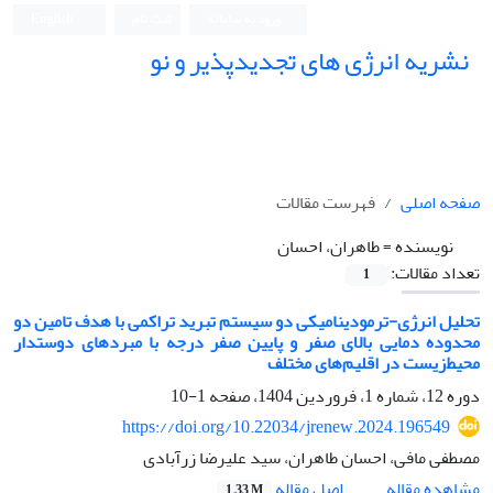
ورود به سامانه
ثبت نام
English
نشریه انرژی های تجدیدپذیر و نو
صفحه اصلی
فهرست مقالات
نویسنده =
طاهران، احسان
تعداد مقالات:
1
تحلیل انرژی-ترمودینامیکی دو سیستم تبرید تراکمی با هدف تامین دو
محدوده دمایی بالای صفر و پایین صفر درجه با مبردهای دوستدار
محیط‌زیست در اقلیم‌های مختلف
دوره 12، شماره 1، فروردین 1404، صفحه
1-10
https://doi.org/10.22034/jrenew.2024.196549
مصطفی مافی، احسان طاهران، سید علیرضا زرآبادی
اصل مقاله
مشاهده مقاله
1.33 M