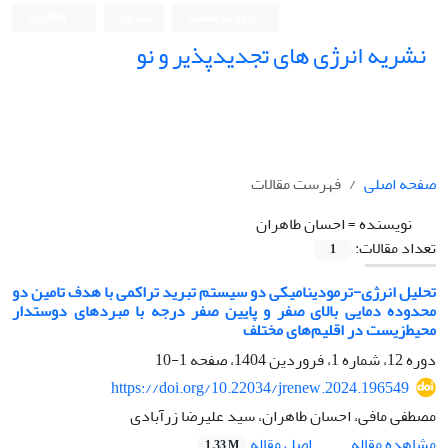
ورود به سامانه
ثبت نام
English
نشریه انرژی های تجدیدپذیر و نو
صفحه اصلی
فهرست مقالات
نویسنده =
احسان طاهران
تعداد مقالات:
1
تحلیل انرژی-ترمودینامیکی دو سیستم تبرید تراکمی با هدف تامین دو
محدوده دمایی بالای صفر و پایین صفر درجه با مبردهای دوستدار
محیط‌زیست در اقلیم‌های مختلف
دوره 12، شماره 1، فروردین 1404، صفحه
1-10
https://doi.org/10.22034/jrenew.2024.196549
مصطفی مافی، احسان طاهران، سید علیرضا زرآبادی
اصل مقاله
مشاهده مقاله
1.33 M