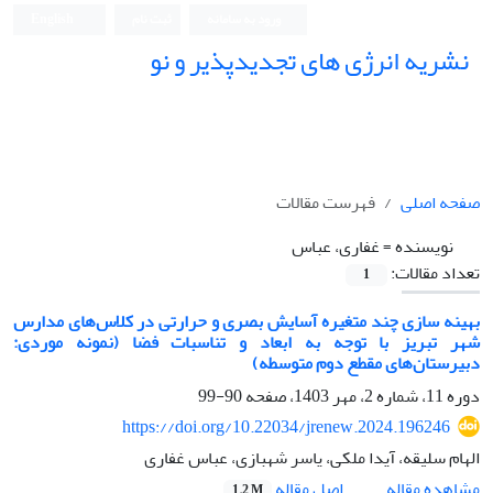
ورود به سامانه
ثبت نام
English
نشریه انرژی های تجدیدپذیر و نو
صفحه اصلی
فهرست مقالات
نویسنده =
غفاری، عباس
تعداد مقالات:
1
بهینه سازی چند متغیره آسایش بصری و حرارتی در کلاس‌های مدارس
شهر تبریز با توجه به ابعاد و تناسبات فضا (نمونه موردی:
دبیرستان‌های مقطع دوم متوسطه)
دوره 11، شماره 2، مهر 1403، صفحه
90-99
https://doi.org/10.22034/jrenew.2024.196246
الهام سلیقه، آیدا ملکی، یاسر شهبازی، عباس غفاری
اصل مقاله
مشاهده مقاله
1.2 M