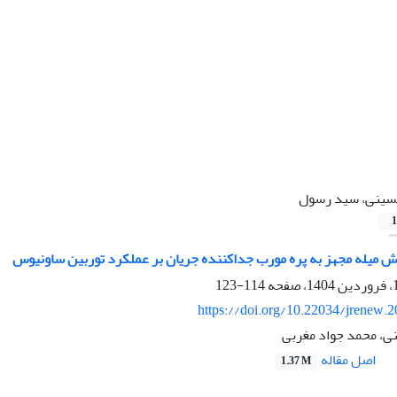
ینی، سید رسول
1
میله مجهز به پره مورب جداکننده جریان بر عملکرد توربین ساونیوس
114-123
https://doi.org/10.22034/jrenew.
، محمد جواد مغربی
اصل مقاله
1.37 M