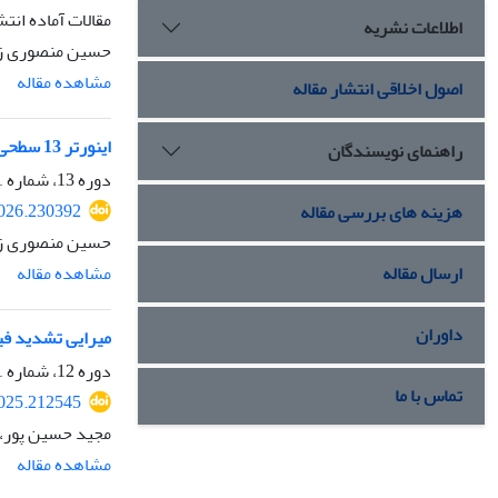
مقالات آماده انتش
اطلاعات نشریه
حسین منصوری زا
مشاهده مقاله
اصول اخلاقی انتشار مقاله
اینورتر 13 سطحی مبتنی بر کلیدزنی خازنی با مدولاسیون شیفت فاز ترکیبی اصلاح شده
راهنمای نویسندگان
دوره 13، شماره 1، اردیبهشت 1405، صفحه
2026.230392
هزینه های بررسی مقاله
حسین منصوری زا
ارسال مقاله
مشاهده مقاله
داوران
میرایی تشدید فیلتر LCL با روش فیدبک جریان خازن تناسبی انتگرالی برای انتقال توان سلول سو
دوره 12، شماره 1، فروردین 1404، صفحه
تماس با ما
2025.212545
مجید حسین پور، 
مشاهده مقاله