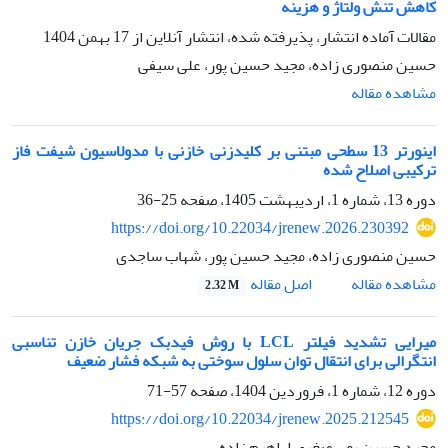
کاهش تنش ولتاژ و هزینه
مقالات آماده انتشار، پذیرفته شده، انتشار آنلاین از
17 بهمن 1404
حسین منصوری زاده، مجید حسین پور، علی سیفی
مشاهده مقاله
اینورتر 13 سطحی مبتنی بر کلیدزنی خازنی با مدولاسیون شیفت فاز
ترکیبی اصلاح شده
دوره 13، شماره 1، اردیبهشت 1405، صفحه
25-36
https://doi.org/10.22034/jrenew.2026.230392
حسین منصوری زاده، مجید حسین پور، شهاب ساجدی
اصل مقاله
مشاهده مقاله
2.32 M
میرایی تشدید فیلتر LCL با روش فیدبک جریان خازن تناسبی
انتگرالی برای انتقال توان سلول سوختی به شبکه فشار ضعیف
دوره 12، شماره 1، فروردین 1404، صفحه
57-71
https://doi.org/10.22034/jrenew.2025.212545
مجید حسین پور، صغری اراهیم زاده