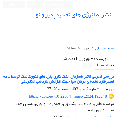
ورود به سامانه
ثبت نام
English
نشریه انرژی های تجدیدپذیر و نو
صفحه اصلی
فهرست مقالات
نویسنده =
نوروزی، احمدرضا
تعداد مقالات:
1
بررسی تجربی تاثیر همزمان خنک کاری پنل های فتوولتائیک توسط ماده
تغییرفازدهنده و جریان هوا جهت افزایش بازدهی الکتریکی
دوره 11، شماره 2، مهر 1403، صفحه
20-27
https://doi.org/10.22034/jrenew.2024.192248
مرضیه لطفی، امیرحسین شیروی، احمدرضا نوروزی، یاسین چمایی،
محمد فیروززاده