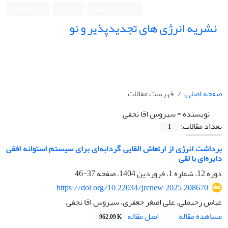
ورود به سامانه
ثبت نام
English
نشریه انرژی های تجدیدپذیر و نو
صفحه اصلی
فهرست مقالات
نویسنده =
سیروس اقا نجفی
تعداد مقالات:
1
برداشت انرژی از ارتعاش القایی گردابه‌ای برای سیستم استوانه افقی
دایره‌ای با لقی
دوره 12، شماره 1، فروردین 1404، صفحه
37-46
https://doi.org/10.22034/jrenew.2025.208670
عباس رحیملی، علی اصغر جعفری، سیروس اقا نجفی
اصل مقاله
مشاهده مقاله
962.09 K