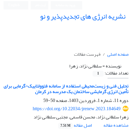
ورود به سامانه
ثبت نام
English
نشریه انرژی های تجدیدپذیر و نو
صفحه اصلی
فهرست مقالات
نویسنده =
سلطانی نژاد، زهرا
تعداد مقالات:
1
تحلیل فنی و زیست‌محیطی استفاده از سامانه فتوولتاییک-گرمایی برای
تاٌمین انرژی گرمایشی ساختمان یک مدرسه در کرمان
دوره 11، شماره 1، فروردین 1403، صفحه
50-59
https://doi.org/10.22034/jrenew.2023.184649
زهرا سلطانی نژاد، محسن قاسمی، مجتبی سلطانی نژاد
اصل مقاله
مشاهده مقاله
7.51 M