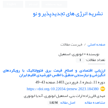
ورود به سامانه
ثبت نام
English
نشریه انرژی های تجدیدپذیر و نو
صفحه اصلی
فهرست مقالات
نویسنده =
ابونوری، اسمعیل
تعداد مقالات:
1
ارزیابی اقتصادی و اصلاح قیمت برق فتوولتائیک با رویکرد‌های
انگیزشی و نیازسنجی منطبق با اطلس خورشیدی اقلیم ایران
دوره 11، شماره 1، فروردین 1403، صفحه
43-49
https://doi.org/10.22034/jrenew.2023.184380
مهدی قلی زاده ارات بنی، اسمعیل ابونوری، آندیا ابونوری
اصل مقاله
مشاهده مقاله
1.02 M