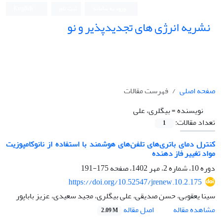
ورود به سامانه
ثبت نام
English
نشریه انرژی های تجدیدپذیر و نو
صفحه اصلی
فهرست مقالات
نویسنده =
بیگلری، علی
تعداد مقالات:
1
کنترل دمای باتری‌های تلفن‌های هوشمند با استفاده از نانوکامپوزیت
مواد تغییر فاز دهنده
دوره 10، شماره 2، مهر 1402، صفحه
175-191
https://doi.org/10.52547/jrenew.10.2.175
سینا یعقوبی، حسن صدیقی، علی بیگلری، مجید سعیدی، عزیز باباپور
اصل مقاله
مشاهده مقاله
2.09 M