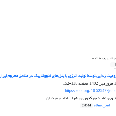
رکجوری، هانیه
1
میت زدایی توسط تولید انرژی با پنل‌های فتوولتاییک در مناطق محروم ایران
138-152
https://doi.org/10.52547/jren
هنوی، هانیه نورکجوری، زهرا سادات زمردیان
اصل مقاله
2.05 M