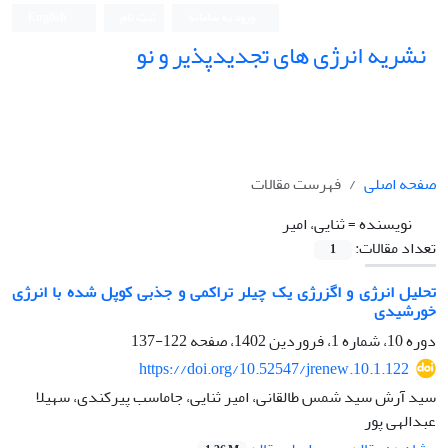
ورود به سامانه
ثبت نام
English
نشریه انرژی های تجدیدپذیر و نو
صفحه اصلی
فهرست مقالات
نویسنده =
ثنایی، امیر
تعداد مقالات:
1
تحلیل انرژی و اگزرژی یک چیلر تراکمی و جذبی کوپل شده با انرژی
خورشیدی
دوره 10، شماره 1، فروردین 1402، صفحه
122-137
https://doi.org/10.52547/jrenew.10.1.122
سید آرش سید شمس طالقانی، امیر ثنایی، جاماسب پیرکندی، سهیلا
عبدالهی پور