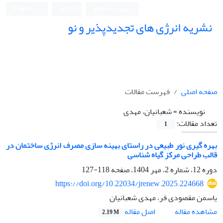
ورود به سامانه
ثبت نام
English
نشریه انرژی های تجدیدپذیر و نو
صفحه اصلی
فهرست مقالات
نویسنده =
شعبانیان، مهدی
تعداد مقالات:
1
بهره گیری نور طبیعی در راستای بهینه سازی مصرف انرژی ساختمان در
قالب طراحی مرکز گیاه شناسی
دوره 12، شماره 2، مهر 1404، صفحه
118-127
https://doi.org/10.22034/jrenew.2025.224668
یاسمن مقصودی فر، مهدی شعبانیان
اصل مقاله
مشاهده مقاله
2.19 M