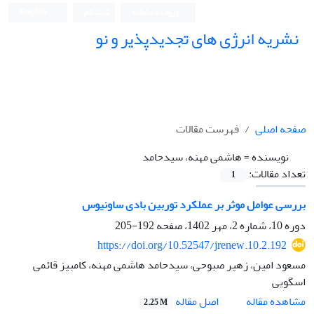
ورود به سامانه
ثبت نام
English
نشریه انرژی های تجدیدپذیر و نو
صفحه اصلی
فهرست مقالات
نویسنده =
هاشمی مهنه، سیدحامد
تعداد مقالات:
1
بررسی عوامل موثر بر عملکرد توربین بادی ساونیوس
دوره 10، شماره 2، مهر 1402، صفحه
192-205
https://doi.org/10.52547/jrenew.10.2.192
مسعود امین، زهیر صبوحی، سیدحامد هاشمی مهنه، کامبیز قائمی
اسگویی
اصل مقاله
مشاهده مقاله
2.25 M