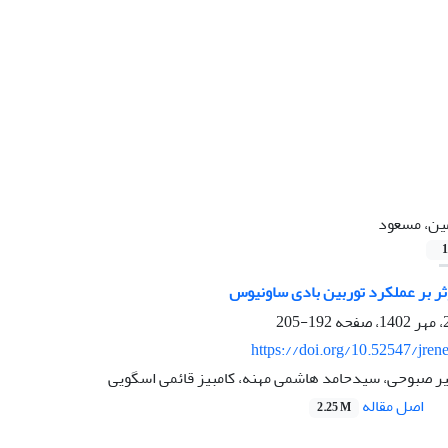
ین، مسعود
1
ر بر عملکرد توربین بادی ساونیوس
192-205
https://doi.org/10.52547/jren
ر صبوحی، سیدحامد هاشمی مهنه، کامبیز قائمی اسگویی
اصل مقاله
2.25 M