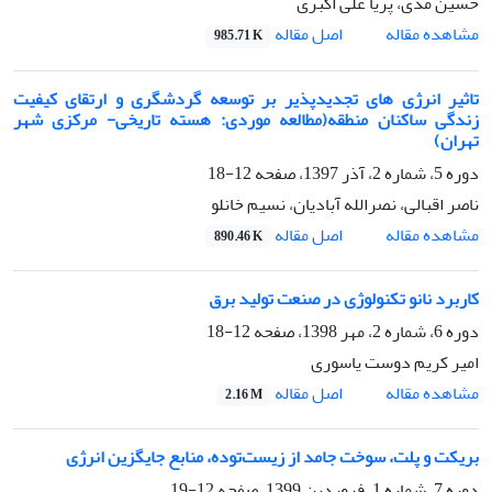
حسین مدی، پریا علی اکبری
اصل مقاله
مشاهده مقاله
985.71 K
تاثیر انرژی های تجدیدپذیر بر توسعه گردشگری و ارتقای کیفیت
زندگی ساکنان منطقه(مطالعه موردی: هسته تاریخی- مرکزی شهر
تهران)
دوره 5، شماره 2، آذر 1397، صفحه
12-18
ناصر اقبالی، نصرالله آبادیان، نسیم خانلو
اصل مقاله
مشاهده مقاله
890.46 K
کاربرد نانو تکنولوژی در صنعت تولید برق
دوره 6، شماره 2، مهر 1398، صفحه
12-18
امیر کریم دوست یاسوری
اصل مقاله
مشاهده مقاله
2.16 M
بریکت و پلت، سوخت جامد از زیست‌توده، منابع جایگزین انرژی
دوره 7، شماره 1، فروردین 1399، صفحه
12-19