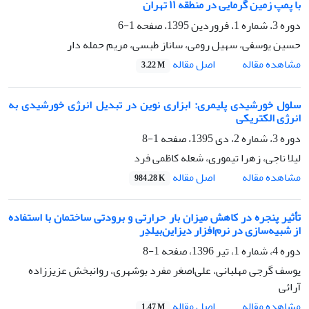
با پمپ زمین گرمایی در منطقه ١١ تهران
دوره 3، شماره 1، فروردین 1395، صفحه
1-6
حسین یوسفی، سهیل رومی، ساناز طبسی، مریم حمله دار
اصل مقاله
مشاهده مقاله
3.22 M
سلول خورشیدی پلیمری: ابزاری نوین در تبدیل انرژی خورشیدی به
انرژی الکتریکی
دوره 3، شماره 2، دی 1395، صفحه
1-8
لیلا ناجی، زهرا تیموری، شعله کاظمی فرد
اصل مقاله
مشاهده مقاله
984.28 K
تأثیر پنجره‌ در کاهش میزان بار حرارتی و برودتی ساختمان با استفاده
از شبیه‌سازی در نرم‌افزار دیزاین‌بیلدِر
دوره 4، شماره 1، تیر 1396، صفحه
1-8
یوسف گرجی مهلبانی، علی‌اصغر مفرد بوشهری، روانبخش عزیززاده
آرائی
اصل مقاله
مشاهده مقاله
1.47 M