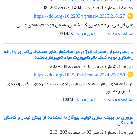
دوره 12، شماره 1، فروردین 1404، صفحه
200-208
https://doi.org/10.22034/jrenew.2025.216127
علی قربانی، ترحم مصری گندشمین، هیمن خودکام، هادی غائبی
اصل مقاله
مشاهده مقاله
871.42 K
بررسی بحران مصرف انرژی در ساختمان‌های مسکونی_تجاری و ارائه
راهکاری نو به کمک نانوکامپوزیت مواد تغییرفازدهنده
دوره 11، شماره 2، مهر 1403، صفحه
188-202
https://doi.org/10.22034/jrenew.2024.200150
فریبا محمدی، زهرا سعید، مریم بهزادی، حمیده مهدوی، نگین وحیدی
نیا، عزیز باباپور
اصل مقاله
مشاهده مقاله
1.39 M
مروری بر بهینه سازی تولید بیوگاز با استفاده از پیش تیمار و کاهش
آلایندگی
دوره 11، شماره 2، مهر 1403، صفحه
203-213