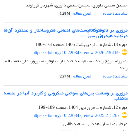
حسین سیفی داوری، محسن سیفی داوری، شهریار کوراوند
اصل مقاله
مشاهده مقاله
1.28 M
مروری بر نانوفتوکاتالیست‌های ادغامی هتروساختار و عملکرد آن‌ها
درتولید هیدروژن سبز
دوره 13، شماره 1، اردیبهشت 1405، صفحه
173-186
https://doi.org/10.22034/jrenew.2026.236169
امیررضا اروج زاده، نسیم سید جبه دار، نیلوفر نصیرپور، علی نعمت اله
زاده
اصل مقاله
مشاهده مقاله
2.97 M
مروری بر وضعیت پیل‌های سوختی میکروبی و کاربرد آنها در تصفیه
فاضلاب
دوره 12، شماره 1، فروردین 1404، صفحه
189-199
https://doi.org/10.22034/jrenew.2025.215267
عرفان عباسیان همدانی، سعید طالبی