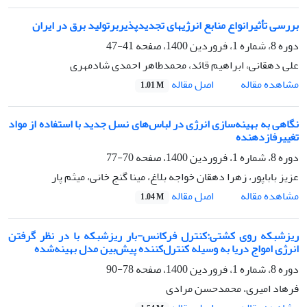
بررسی تأثیرانواع منابع انرژیهای تجدیدپذیربرتولید برق در ایران
دوره 8، شماره 1، فروردین 1400، صفحه
41-47
علی دهقانی، ابراهیم قائد، محمدطاهر احمدی شادمهری
اصل مقاله
مشاهده مقاله
1.01 M
نگاهی به بهینه‌سازی انرژی در لباس‌های نسل جدید با استفاده از مواد
تغییرفازدهنده
دوره 8، شماره 1، فروردین 1400، صفحه
70-77
عزیز باباپور، زهرا دهقان خواجه بلاغ، مینا گنج خانی، میثم پار
اصل مقاله
مشاهده مقاله
1.04 M
ریزشبکه روی کشتی:کنترل فرکانس-بار ریزشبکه با در نظر گرفتن
انرژی امواج دریا به وسیله کنترل‌کننده پیش‌بین مدل بهینه‌شده
دوره 8، شماره 1، فروردین 1400، صفحه
78-90
فرهاد امیری، محمدحسن مرادی