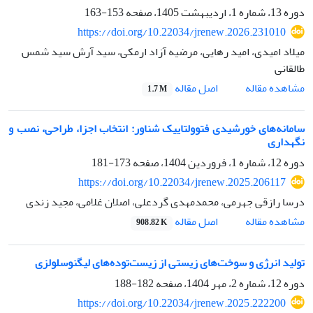
دوره 13، شماره 1، اردیبهشت 1405، صفحه
153-163
https://doi.org/10.22034/jrenew.2026.231010
میلاد امیدی، امید رهایی، مرضیه آزاد ارمکی، سید آرش سید شمس
طالقانی
اصل مقاله
مشاهده مقاله
1.7 M
سامانه‏‌های خورشیدی فتوولتاییک شناور: انتخاب اجزا، طراحی، نصب و
نگهداری
دوره 12، شماره 1، فروردین 1404، صفحه
173-181
https://doi.org/10.22034/jrenew.2025.206117
درسا رازقی جهرمی، محمد‌‌مهدی گردعلی، اصلان غلامی، مجید زندی
اصل مقاله
مشاهده مقاله
908.82 K
تولید انرژی و سوخت‌های زیستی از زیست‌تود‌ه‌های لیگنوسلولزی
دوره 12، شماره 2، مهر 1404، صفحه
182-188
https://doi.org/10.22034/jrenew.2025.222200