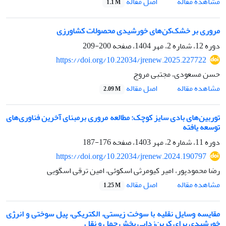
اصل مقاله
مشاهده مقاله
1.1 M
مروری بر خشک‌کن‌های خورشیدی محصولات کشاورزی
دوره 12، شماره 2، مهر 1404، صفحه
200-209
https://doi.org/10.22034/jrenew.2025.227722
حسن مسعودی، مجتبی مروج
اصل مقاله
مشاهده مقاله
2.09 M
توربین‌های بادی سایز کوچک: مطالعه مروری برمبنای آخرین فناوری‌های
توسعه یافته
دوره 11، شماره 2، مهر 1403، صفحه
176-187
https://doi.org/10.22034/jrenew.2024.190797
رضا محمودپور، امیر کیومرثی اسکوئی، امین ترقی اسگویی
اصل مقاله
مشاهده مقاله
1.25 M
مقایسه وسایل نقلیه با سوخت زیستی، الکتریکی، پیل سوختی و انرژی
خورشیدی برای کربن‌زدایی بخش حمل و نقل