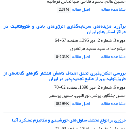
حسین عالم، محمود فلاحی، صبا نحاس فرمانیه
اصل مقاله
مشاهده مقاله
2.08 M
برآورد هزینه‌های سرمایه‌گذاری انرژی‌های بادی و فتوولتائیک در
مراکز استان‌های ایران
دوره 3، شماره 2، دی 1395، صفحه
57-64
میثم حداد، سید سعید مرتضوی
اصل مقاله
مشاهده مقاله
840.33 K
بررسی امکان‌پذیری تحقق اهداف کاهش انتشار گازهای گلخانه‌ای از
طریق تولید برق از منابع تجدیدپذیر در ایران
دوره 6، شماره 2، مهر 1398، صفحه
62-70
حسن جنگاور، یونس نوراللهی، حسین یوسفی
اصل مقاله
مشاهده مقاله
885.99 K
مروری بر انواع مختلف سلول‌های خورشیدی و مکانیزم عملکرد آنها
دوره 2، شماره 2، دی 1394، صفحه
63-71