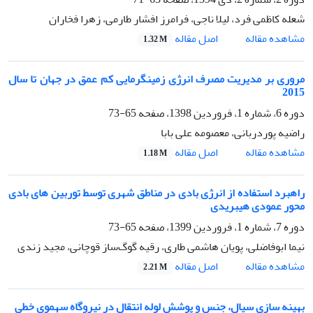
شعله کاظمی فرد، لیلا ناجی، فرامرز افشار طارمی، زهرا فخاران
اصل مقاله
مشاهده مقاله
1.32 M
مروری بر مدیریت مصرف انرژی زمینگرمایی کم عمق در جهان تا سال
2015
دوره 6، شماره 1، فروردین 1398، صفحه
65-73
راضیه پوردربانی، معصومه علی بابا
اصل مقاله
مشاهده مقاله
1.18 M
راهبرد استفاده از انرژی بادی در مناطق شهری توسط توربین‌ های بادی
محور عمودی هیبریدی
دوره 7، شماره 1، فروردین 1399، صفحه
65-73
نیما ابوفاضلی، پویان هاشمی طاری، رقیه گوگ‌ساز قوچانی، مجید زندی
اصل مقاله
مشاهده مقاله
2.21 M
بهینه سازی سیال، جنس و پوشش لوله انتقال در نیروگاه سهموی خطی