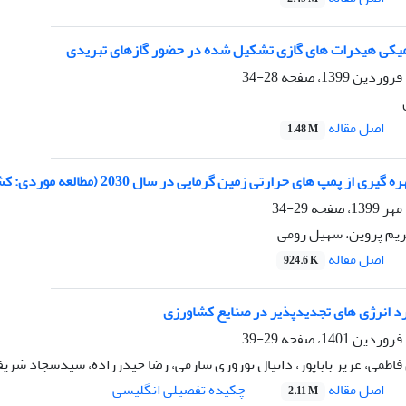
میکی هیدرات های گازی تشکیل شده در حضور گازهای تبریدی
28-34
اصل مقاله
1.48 M
ی از پمپ های حرارتی زمین گرمایی در سال 2030 (مطالعه موردی: کشور ایران)
29-34
یم پروین، سهیل رومی
اصل مقاله
924.6 K
برد انرژی های تجدیدپذیر در صنایع کشاورزی
29-39
اطمی، عزیز باباپور، دانیال نوروزی سارمی، رضا حیدرزاده، سیدسجاد شری
اصل مقاله
چکیده تفصیلی انگلیسی
2.11 M