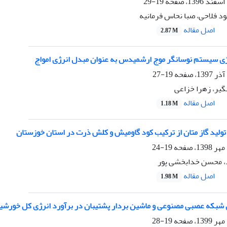
19-29
د فلاحی، صبا نحاس فرمانیه
اصل مقاله
2.87 M
ژی سیستم نوسانگر موج ارشمیدس به عنوان مبدل انرژی امواج
19-27
یر، زهرا خزاعی
اصل مقاله
1.18 M
 تولید گاز متان از ترکیب کود گاومیش و کلش ذرت در استان خوزستان
19-24
، محسن خدابخشی پور
اصل مقاله
1.98 M
 شبکه عصبی مصنوعی و ماشین بردار پشتیبان در برآورد انرژی کل خورشید
19-28