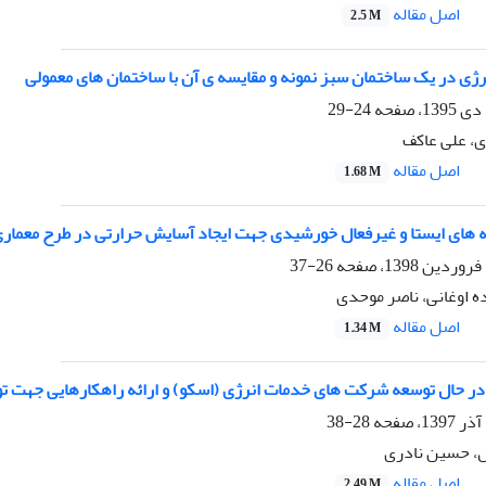
اصل مقاله
2.5 M
ی در یک ساختمان سبز نمونه و مقایسه ی آن با ساختمان های معمولی
24-29
، علی عاکف
اصل مقاله
1.68 M
نه های ایستا و غیرفعال خورشیدی جهت ایجاد آسایش حرارتی در طرح معماری
26-37
ه اوغانی، ناصر موحدی
اصل مقاله
1.34 M
در حال توسعه شرکت های خدمات انرژی (اسکو) و ارائه راهکارهایی جهت توس
28-38
ل، حسین نادری
اصل مقاله
2.49 M