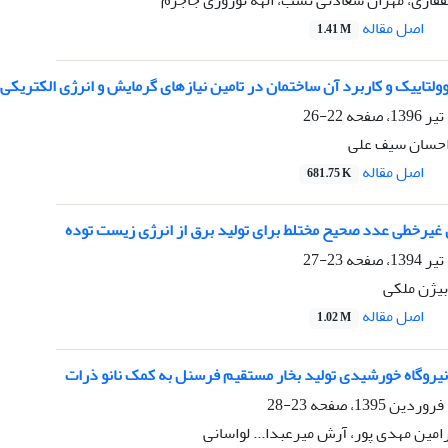
فقاری، مهران سعادتی نسب، الهه نوروزی جاجرم
اصل مقاله
1.41 M
ولتاییک و کاربرد آن ساختمان در تامین نیازهای گرمایش و انرژی الکتریکی
22-26
 احسان سیف علی
اصل مقاله
681.75 K
ی غیرخطی عدد صحیح مختلط برای تولید برق از انرژی زیست توده
23-27
بیژن ملکی
اصل مقاله
1.02 M
یروگاه خورشیدی تولید بخار مستقیم فرسنل به کمک نانو ذرات
23-28
مین مهدی پور، آرش میرعبدا... لواسانی